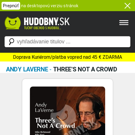
Prepnúť
na desktopovú verziu stránok
Doprava Kuriérom/platba vopred nad 45 € ZDARMA
ANDY LAVERNE
-
THREE'S NOT A CROWD