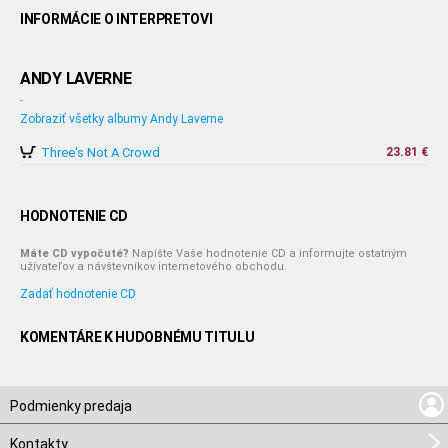
INFORMÁCIE O INTERPRETOVI
ANDY LAVERNE
-
Zobraziť všetky albumy Andy Laverne
Three's Not A Crowd
23.81 €
HODNOTENIE CD
Máte CD vypočuté?
Napíšte Vaše hodnotenie CD a informujte ostatným
užívateľov a návštevníkov internetového obchodu.
Zadať hodnotenie CD
KOMENTÁRE K HUDOBNÉMU TITULU
Podmienky predaja
Kontakty