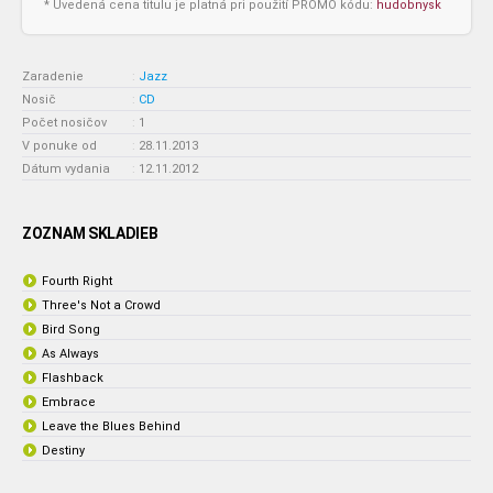
* Uvedená cena titulu je platná pri použití PROMO kódu:
hudobnysk
Zaradenie
:
Jazz
Nosič
:
CD
Počet nosičov
:
1
V ponuke od
:
28.11.2013
Dátum vydania
:
12.11.2012
ZOZNAM SKLADIEB
Fourth Right
Three's Not a Crowd
Bird Song
As Always
Flashback
Embrace
Leave the Blues Behind
Destiny