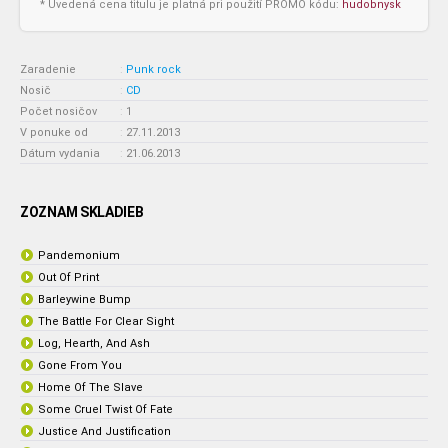
* Uvedená cena titulu je platná pri použití PROMO kódu:
hudobnysk
Zaradenie
:
Punk rock
Nosič
:
CD
Počet nosičov
:
1
V ponuke od
:
27.11.2013
Dátum vydania
:
21.06.2013
ZOZNAM SKLADIEB
Pandemonium
Out Of Print
Barleywine Bump
The Battle For Clear Sight
Log, Hearth, And Ash
Gone From You
Home Of The Slave
Some Cruel Twist Of Fate
Justice And Justification