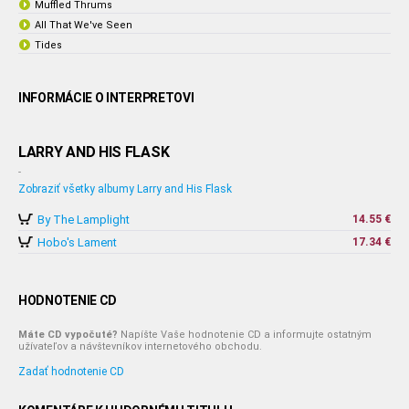
Muffled Thrums
All That We've Seen
Tides
INFORMÁCIE O INTERPRETOVI
LARRY AND HIS FLASK
-
Zobraziť všetky albumy Larry and His Flask
By The Lamplight
14.55 €
Hobo's Lament
17.34 €
HODNOTENIE CD
Máte CD vypočuté?
Napíšte Vaše hodnotenie CD a informujte ostatným
užívateľov a návštevníkov internetového obchodu.
Zadať hodnotenie CD