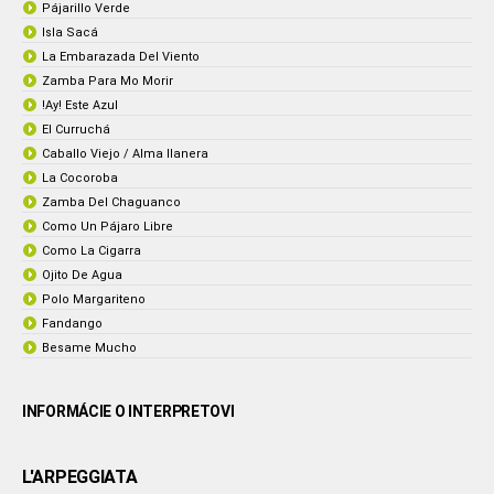
Pájarillo Verde
Isla Sacá
La Embarazada Del Viento
Zamba Para Mo Morir
!Ay! Este Azul
El Curruchá
Caballo Viejo / Alma llanera
La Cocoroba
Zamba Del Chaguanco
Como Un Pájaro Libre
Como La Cigarra
Ojito De Agua
Polo Margariteno
Fandango
Besame Mucho
INFORMÁCIE O INTERPRETOVI
L'ARPEGGIATA