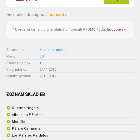
Orientačná dostupnosť:
na ceste
* Uvedená cena titulu je platná pri použití PROMO kódu:
hudobnysk
Zaradenie
:
Klasická hudba
Nosič
:
CD
Počet nosičov
:
1
V ponuke od
:
27.11.2013
Dátum vydania
:
23.01.2012
ZOZNAM SKLADIEB
Duerme Negrito
Alfonsina E El Mar
Montilla
Pájaro Campana
Los Pájaros Perdidos