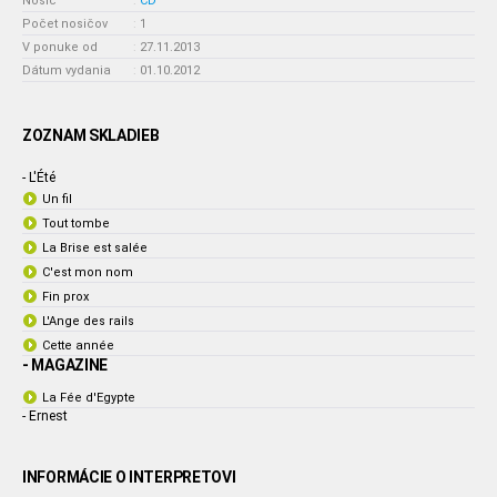
Nosič
:
CD
Počet nosičov
:
1
V ponuke od
:
27.11.2013
Dátum vydania
:
01.10.2012
ZOZNAM SKLADIEB
- L'Été
Un fil
Tout tombe
La Brise est salée
C'est mon nom
Fin prox
L'Ange des rails
Cette année
- MAGAZINE
La Fée d'Egypte
- Ernest
INFORMÁCIE O INTERPRETOVI