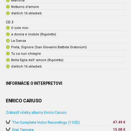
Mamma
Notturno d'amore
ďalších 16 skladieb
CD 3
O sole mio-
a donna e mobile (Rigoletto)
La Danza
Pieta, Signore (San Giovanni Battista Oratorium)
Tu ca nun chiagne
Bella figlia dell' amore (Rigoletto)
ďalších 16 skladieb
INFORMÁCIE O INTERPRETOVI
ENRICO CARUSO
-
Zobraziť všetky albumy Enrico Caruso
The Complete Victor Recordings (11CD)
47.49 €
Drei Tenoere
15.08 €