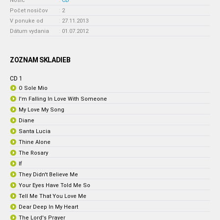
Nosič
:
CD
Počet nosičov
:
2
V ponuke od
:
27.11.2013
Dátum vydania
:
01.07.2012
ZOZNAM SKLADIEB
CD 1
O Sole Mio
I'm Falling In Love With Someone
My Love My Song
Diane
Santa Lucia
Thine Alone
The Rosary
If
They Didn't Believe Me
Your Eyes Have Told Me So
Tell Me That You Love Me
Dear Deep In My Heart
The Lord's Prayer