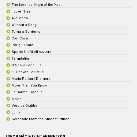
The Loveliest Night of the Year
I Love Thee
Ave Maria
Without a Song
Torna a Surriento
Cosi Cosa
Parigi O Cara
Spazio Un Di All Azzurro
Temptation
O Soave Fanciulla
E Lucevan Le Stelle
Mariu Parlami D'amore
More Than You Know
La Donna E Mobile
A Kiss
Vesti La Giubba
Lolita
Serenade From the Student Prince
INFORMÁCIE O INTERPRETOVI