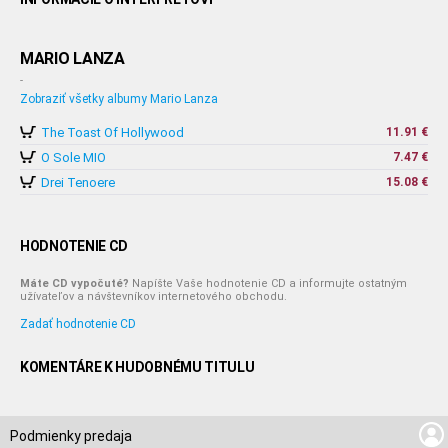
MARIO LANZA
-
Zobraziť všetky albumy Mario Lanza
The Toast Of Hollywood
11.91 €
O Sole MIO
7.47 €
Drei Tenoere
15.08 €
HODNOTENIE CD
Máte CD vypočuté?
Napíšte Vaše hodnotenie CD a informujte ostatným
užívateľov a návštevníkov internetového obchodu.
Zadať hodnotenie CD
KOMENTÁRE K HUDOBNÉMU TITULU
Podmienky predaja