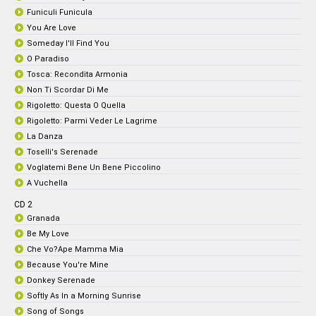
Funiculi Funicula
You Are Love
Someday I'll Find You
O Paradiso
Tosca: Recondita Armonia
Non Ti Scordar Di Me
Rigoletto: Questa O Quella
Rigoletto: Parmi Veder Le Lagrime
La Danza
Toselli's Serenade
Voglatemi Bene Un Bene Piccolino
A Vuchella
CD 2
Granada
Be My Love
Che Vo?Ape Mamma Mia
Because You're Mine
Donkey Serenade
Softly As In a Morning Sunrise
Song of Songs