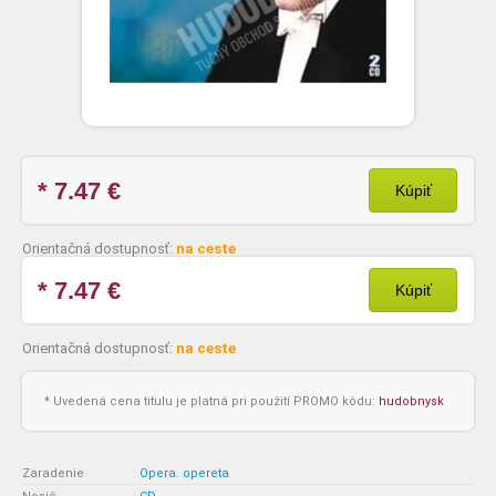
* 7.47
€
Kúpiť
Orientačná dostupnosť:
na ceste
* 7.47
€
Kúpiť
Orientačná dostupnosť:
na ceste
* Uvedená cena titulu je platná pri použití PROMO kódu:
hudobnysk
Zaradenie
:
Opera. opereta