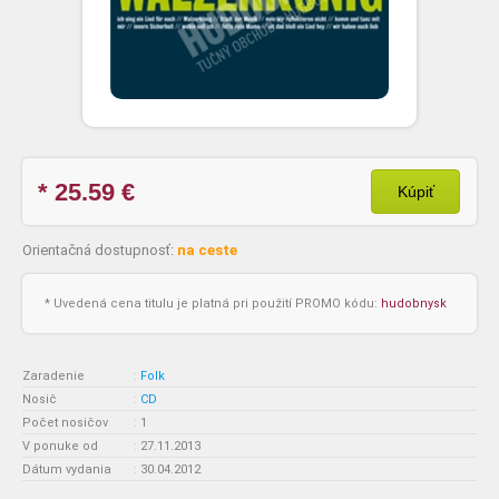
* 25.59
€
Kúpiť
Orientačná dostupnosť:
na ceste
* Uvedená cena titulu je platná pri použití PROMO kódu:
hudobnysk
Zaradenie
:
Folk
Nosič
:
CD
Počet nosičov
:
1
V ponuke od
:
27.11.2013
Dátum vydania
:
30.04.2012