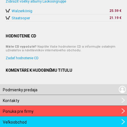
Zobraziť všetky albumy Laokoongruppe
Walzerkönig
25.59 €
Staatsoper
21.19 €
HODNOTENIE CD
Máte CD vypočuté?
Napíšte Vaše hodnotenie CD a informujte ostatným
užívateľov a návštevníkov internetového obchodu.
Zadať hodnotenie CD
KOMENTÁRE K HUDOBNÉMU TITULU
Podmienky predaja
Kontakty
Ponuka pre firmy
Veľkoobchod