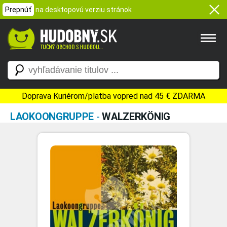
Prepnúť
na desktopovú verziu stránok
Doprava Kuriérom/platba vopred nad 45 € ZDARMA
LAOKOONGRUPPE
-
WALZERKÖNIG