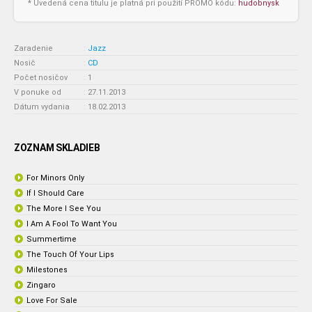
* Uvedená cena titulu je platná pri použití PROMO kódu:
hudobnysk
Zaradenie
:
Jazz
Nosič
:
CD
Počet nosičov
:
1
V ponuke od
:
27.11.2013
Dátum vydania
:
18.02.2013
ZOZNAM SKLADIEB
For Minors Only
If I Should Care
The More I See You
I Am A Fool To Want You
Summertime
The Touch Of Your Lips
Milestones
Zingaro
Love For Sale