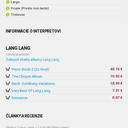
Largo
Finale (Presto non tanto)
Tristesse
INFORMÁCIE O INTERPRETOVI
LANG LANG
čínsky pianista.
Zobraziť všetky albumy Lang Lang
Piano Book 2 (2x Vinyl)
48.16 €
The Chopin Album
10.92 €
Bach: Goldberg Variations
18.99 €
Very Best Of Lang Lang
7.31 €
Romance
8.07 €
ČLÁNKY A RECENZIE
Správy: Lang Lang – Liszt My Piano Hero