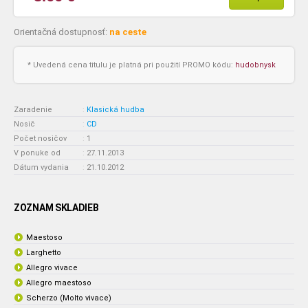
Orientačná dostupnosť:
na ceste
* Uvedená cena titulu je platná pri použití PROMO kódu:
hudobnysk
Zaradenie
:
Klasická hudba
Nosič
:
CD
Počet nosičov
:
1
V ponuke od
:
27.11.2013
Dátum vydania
:
21.10.2012
ZOZNAM SKLADIEB
Maestoso
Larghetto
Allegro vivace
Allegro maestoso
Scherzo (Molto vivace)