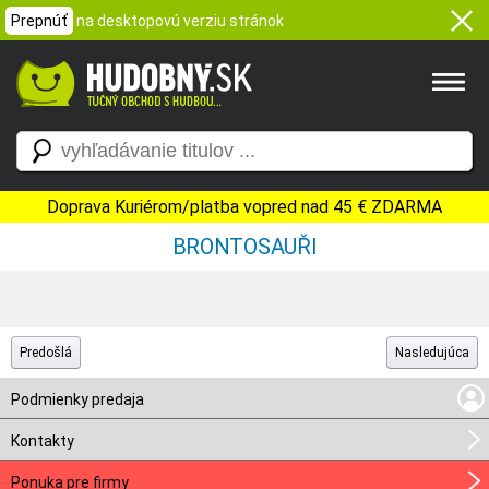
Prepnúť
na desktopovú verziu stránok
Doprava Kuriérom/platba vopred nad 45 € ZDARMA
BRONTOSAUŘI
Predošlá
Nasledujúca
Podmienky predaja
Kontakty
Ponuka pre firmy