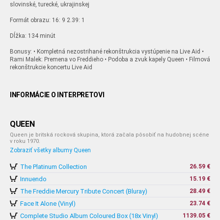
slovinské, turecké, ukrajinskej
Formát obrazu: 16: 9 2.39: 1
Dĺžka: 134 minút
Bonusy: • Kompletná nezostrihané rekonštrukcia vystúpenie na Live Aid •
Rami Malek: Premena vo Freddieho • Podoba a zvuk kapely Queen • Filmová
rekonštrukcie koncertu Live Aid
INFORMÁCIE O INTERPRETOVI
QUEEN
Queen je britská rocková skupina, ktorá začala pôsobiť na hudobnej scéne
v roku 1970.
Zobraziť všetky albumy Queen
The Platinum Collection
26.59 €
Innuendo
15.19 €
The Freddie Mercury Tribute Concert (Bluray)
28.49 €
Face It Alone (Vinyl)
23.74 €
Complete Studio Album Coloured Box (18x Vinyl)
1139.05 €