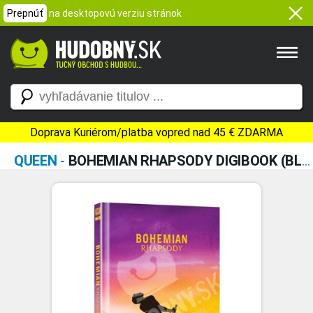
Prepnúť
na desktopovú verziu stránok
Doprava Kuriérom/platba vopred nad 45 € ZDARMA
QUEEN
-
BOHEMIAN RHAPSODY DIGIBOOK (BLURAY)