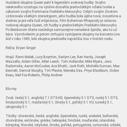
Hudobná skupina Queen patrí k legendám svetovej hudby. Svojho
raketového vzostupu na výslnie dosiahla predovšetkým vďaka tvorbe a
výkonom svojho frontmana Freddieho Mercuryho. Celým svojím životom
vzdorovala všetkým stereotypom, jeho hudba bola úplne nová, inovatívne a
dodnes je pre veľa ľudí inšpiráciou. Film Bohemian Rhapsody je oslavou
rockovej skupiny Queen, ich hudby a predovšetkým Freddieho Mercuryho.
Po bleskovom štarte nasleduje samozrejme neriadená špirála, ako to už
býva. Vyvrcholením je potom strhujúci vystúpenie skupiny na koncerte Live
Aid v roku 1985, kde skupina predviedla najväčšia šou v histórii rocku.
Réžia: Bryan Singer
Hrajú: Rami Malek, Lucy Boynton, Gwilym Lee, Ben Hardy, Joseph
Mazzella, Aidan Gillen, Allen Leech, Tom Hollander, Mike Myers, Jess
Radomska, Aaron McCusker, Ace Bhatti, Jack Roth, Michelle Duncan, Max
Bennett, Dermot Murphy, Tim Plester, Meneka Das, Priya Blackburn, Dickie
Beau, Neil Fox-Roberts, Philip Andrew
Blu-ray
Zvuk: český 5.1, anglický 7.1 DTS-HD, španielsky 5.1 DTS, ruský 5.1 DTS,
hinduistický 5.1, maďarský 5.1, čínsky 5.1, poľský 5.1 VO, turecký 5.1,
ukrajinský 5.1
Titulky: slovenské, české, anglické, španielske, ruské, arabské, bulharské,
chorvátske, estónske, grécke, hebrejské, hindské, maďarské, islandské,
kórejskej, litovské, lotyšské, čínske, poľské, portugalské, rumunské, srbské,