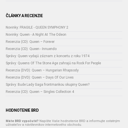
ČLÁNKY A RECENZIE
Novinky: FRAGILE - QUEEN SYMPHONY 2
Novinky: Queen - A Night At The Odeon
Recenzia (CD): Queen – Forever
Recenzia (CD): Queen - Innuendo
Správy: Queen vydajú záznam z koncertu z roku 1974
Správy: Queens Of The Stone Age zahrajú na Rock For People
Recenzia (DVD): Queen – Hungarian Rhapsody
Recenzia (DVD): Queen – Days Of Our Lives
Správy: Bude Lady Gaga frontmankou skupiny Queen?
Recenzia (CD): Queen – Singles Collection 4
HODNOTENIE BRD
Máte BRD vypočuté?
Napíšte Vaše hodnotenie BRD a informujte ostatným
užívateľov a návštevníkov internetového obchodu.