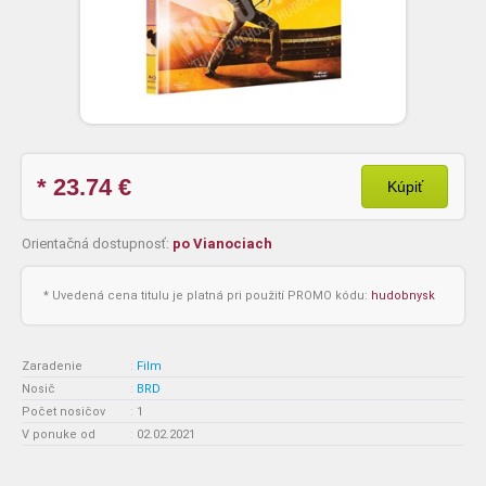
* 23.74
€
Kúpiť
Orientačná dostupnosť:
po Vianociach
* Uvedená cena titulu je platná pri použití PROMO kódu:
hudobnysk
Zaradenie
:
Film
Nosič
:
BRD
Počet nosičov
:
1
V ponuke od
:
02.02.2021