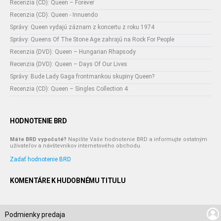
Recenzia (CD): Queen – Forever
Recenzia (CD): Queen - Innuendo
Správy: Queen vydajú záznam z koncertu z roku 1974
Správy: Queens Of The Stone Age zahrajú na Rock For People
Recenzia (DVD): Queen – Hungarian Rhapsody
Recenzia (DVD): Queen – Days Of Our Lives
Správy: Bude Lady Gaga frontmankou skupiny Queen?
Recenzia (CD): Queen – Singles Collection 4
HODNOTENIE BRD
Máte BRD vypočuté?
Napíšte Vaše hodnotenie BRD a informujte ostatným
užívateľov a návštevníkov internetového obchodu.
Zadať hodnotenie BRD
KOMENTÁRE K HUDOBNÉMU TITULU
Podmienky predaja