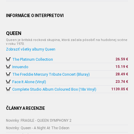
INFORMÁCIE O INTERPRETOVI
QUEEN
Queen je britská rocková skupina, ktorá začala pôsobiť na hudobnej scéne
v roku 1970.
Zobraziť všetky albumy Queen
The Platinum Collection
26.59 €
Innuendo
15.19 €
The Freddie Mercury Tribute Concert (Bluray)
28.49 €
Face It Alone (Vinyl)
23.74 €
Complete Studio Album Coloured Box (18x Vinyl)
1139.05 €
ČLÁNKY A RECENZIE
Novinky: FRAGILE - QUEEN SYMPHONY 2
Novinky: Queen - A Night At The Odeon