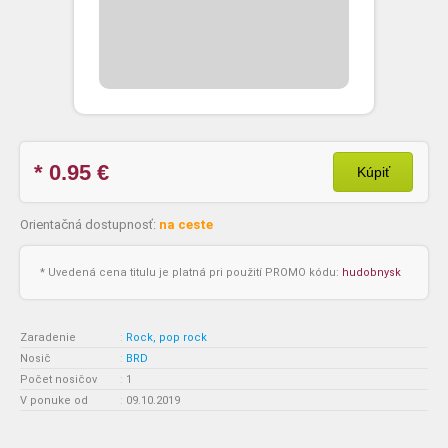
* 0.95
€
Kúpiť
Orientačná dostupnosť:
na ceste
* Uvedená cena titulu je platná pri použití PROMO kódu:
hudobnysk
Zaradenie
:
Rock, pop rock
Nosič
:
BRD
Počet nosičov
:
1
V ponuke od
:
09.10.2019