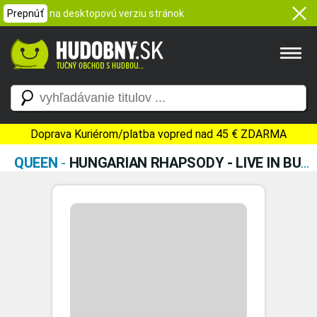
Prepnúť
na desktopovú verziu stránok
Doprava Kuriérom/platba vopred nad 45 € ZDARMA
QUEEN
-
HUNGARIAN RHAPSODY - LIVE IN BUDAPEST (BLURAY)