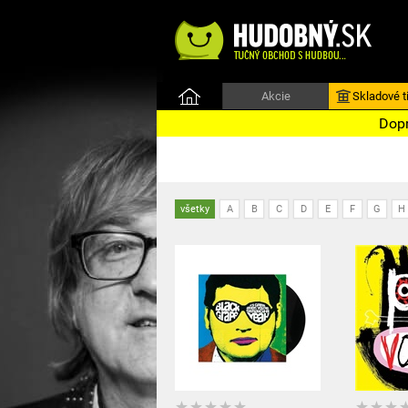
Akcie
Skladové ti
Dopr
všetky
A
B
C
D
E
F
G
H