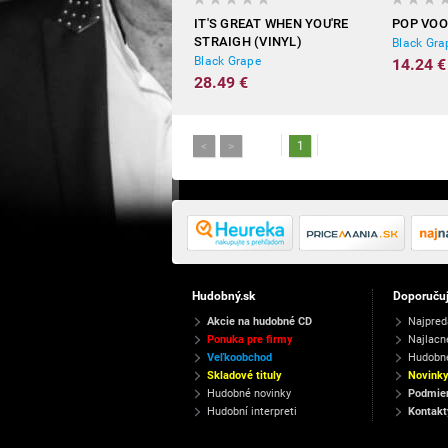
IT'S GREAT WHEN YOU'RE
POP VO
STRAIGH (VINYL)
Black Gra
Black Grape
14.24 €
28.49 €
<
>
1
Hudobný.sk
Doporuču
Akcie na hudobné CD
Najpred
Ponuka pre firmy
Najlacn
Veľkoobchod
Hudobn
Skladové tituly
Novink
Hudobné novinky
Podmien
Hudobní interpreti
Kontakt