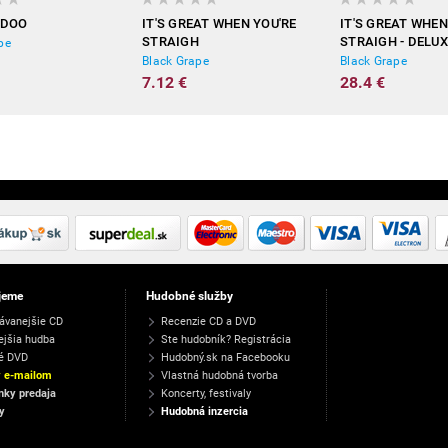
ODOO
IT'S GREAT WHEN YOU'RE
IT'S GREAT WHEN
STRAIGH
STRAIGH - DELUX
pe
Black Grape
Black Grape
7.12 €
28.4 €
jeme
Hudobné služby
ávanejšie CD
Recenzie CD a DVD
ejšia hudba
Ste hudobník? Registrácia
é DVD
Hudobný.sk na Facebooku
y e-mailom
Vlastná hudobná tvorba
ky predaja
Koncerty, festivaly
y
Hudobná inzercia