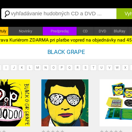
Vyh
tuly
Novinky
Predpredaj
CD
DVD
BluRay
ava Kuriérom ZDARMA pri platbe vopred na objednávky nad 4
BLACK GRAPE
I
J
K
L
M
N
O
P
Q
R
S
T
U
V
W
X