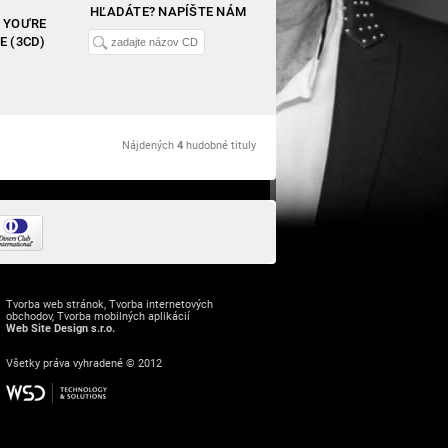
HĽADÁTE? NAPÍŠTE NÁM
 YOU'RE
E (3CD)
Nájdených
4
hudobné tituly
Tvorba web stránok
,
Tvorba internetových
obchodov
,
Tvorba mobilných aplikácií
Web Site Design s.r.o.
Všetky práva vyhradené © 2012