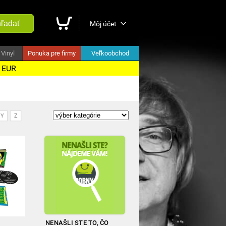
ľadať
Môj účet
Vinyl
Ponuka pre firmy
Veľkoobchod
5 EUR
Y
Z
NENAŠLI STE TO, ČO