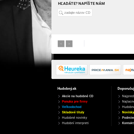
HĽADÁTE? NAPÍŠTE NÁM
<
>
Hudobný.sk
Doporuču
Akcie na hudobné CD
Najpred
Ponuka pre firmy
Najlacn
Veľkoobchod
Hudobn
Skladové tituly
Novink
Hudobné novinky
Podmien
Hudobní interpreti
Kontakt