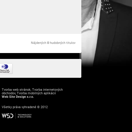
Nájdených
0
hudobných titulov
Tvorba web stránok
,
Tvorba internetových
obchodov
,
Tvorba mobilných aplikácií
Web Site Design s.r.o.
Všetky práva vyhradené © 2012