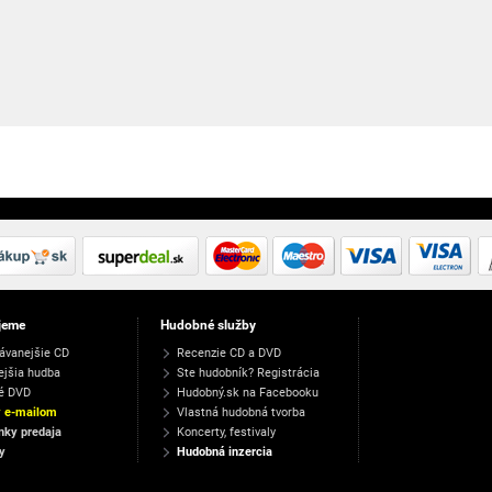
jeme
Hudobné služby
ávanejšie CD
Recenzie CD a DVD
ejšia hudba
Ste hudobník? Registrácia
é DVD
Hudobný.sk na Facebooku
y e-mailom
Vlastná hudobná tvorba
ky predaja
Koncerty, festivaly
y
Hudobná inzercia