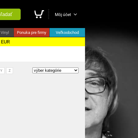
ľadať
Môj účet
Vinyl
Ponuka pre firmy
Veľkoobchod
5 EUR
Y
Z