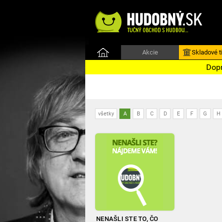
Akcie
Skladové ti
Dopr
všetky
A
B
C
D
E
F
G
H
NENAŠLI STE TO, ČO