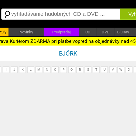
Vyh
tuly
Novinky
Predpredaj
CD
DVD
BluRay
ava Kuriérom ZDARMA pri platbe vopred na objednávky nad 4
BJÖRK
I
J
K
L
M
N
O
P
Q
R
S
T
U
V
W
X