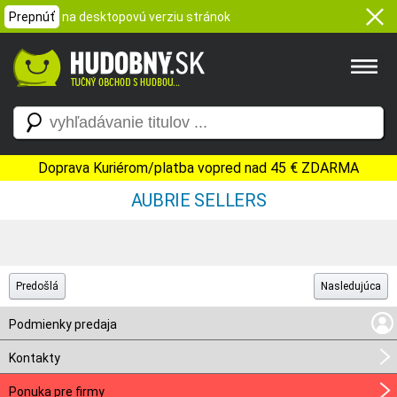
Prepnúť
na desktopovú verziu stránok
Doprava Kuriérom/platba vopred nad 45 € ZDARMA
AUBRIE SELLERS
Predošlá
Nasledujúca
Podmienky predaja
Kontakty
Ponuka pre firmy