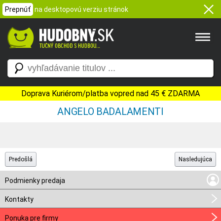
Prepnúť
na desktopovú verziu stránok
Doprava Kuriérom/platba vopred nad 45 € ZDARMA
ANGELO BADALAMENTI
Predošlá
Nasledujúca
Podmienky predaja
Kontakty
Ponuka pre firmy