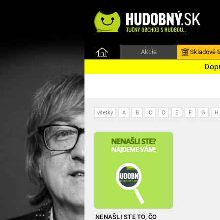
Akcie
Skladové ti
Dopr
všetky
A
B
C
D
E
F
G
H
NENAŠLI STE TO, ČO