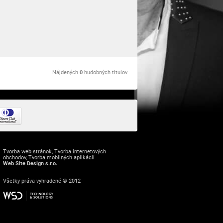
Nájdených
0
hudobných titulov
Tvorba web stránok
,
Tvorba internetových
obchodov
,
Tvorba mobilných aplikácií
Web Site Design s.r.o.
Všetky práva vyhradené © 2012