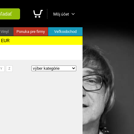
ľadať
Môj účet
Vinyl
Ponuka pre firmy
Veľkoobchod
5 EUR
Y
Z