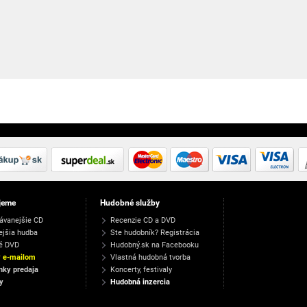
jeme
Hudobné služby
ávanejšie CD
Recenzie CD a DVD
ejšia hudba
Ste hudobník? Registrácia
é DVD
Hudobný.sk na Facebooku
y e-mailom
Vlastná hudobná tvorba
ky predaja
Koncerty, festivaly
y
Hudobná inzercia