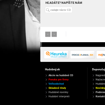
HĽADÁTE? NAPÍŠTE NÁM
<
>
Hudobný.sk
Doporuču
Akcie na hudobné CD
Najpred
Ponuka pre firmy
Najlacn
Veľkoobchod
Hudobn
Skladové tituly
Novink
Hudobné novinky
Podmien
Hudobní interpreti
Kontakt