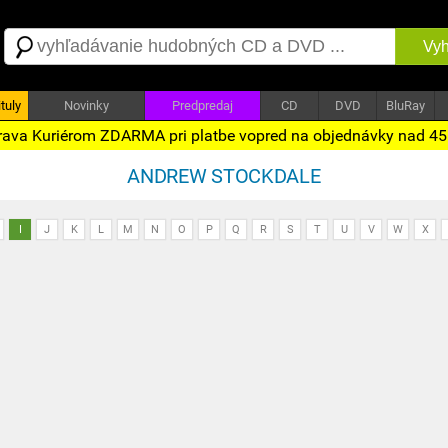
Vyh
tuly
Novinky
Predpredaj
CD
DVD
BluRay
ava Kuriérom ZDARMA pri platbe vopred na objednávky nad 4
ANDREW STOCKDALE
I
J
K
L
M
N
O
P
Q
R
S
T
U
V
W
X