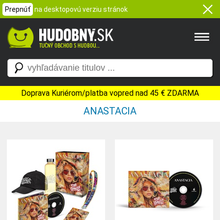
Prepnúť
na desktopovú verziu stránok
Doprava Kuriérom/platba vopred nad 45 € ZDARMA
ANASTACIA