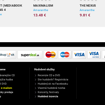
T (MEDIABOOK
MAXIMALISM
THE NEXUS
NG 4
Amaranthe
Amaranthe
RACKS)
he
13.48 €
9.81 €
jeme
Hudobné služby
ávanejšie CD
Recenzie CD a DVD
ejšia hudba
Ste hudobník? Registrácia
é DVD
Hudobný.sk na Facebooku
y e-mailom
Vlastná hudobná tvorba
ky predaja
Koncerty, festivaly
y
Hudobná inzercia