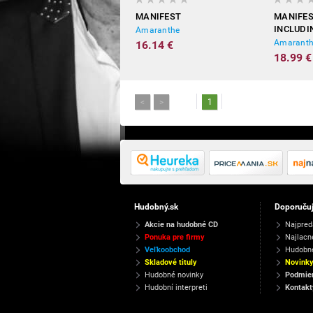
MANIFEST
MANIFES
INCLUDI
Amaranthe
BONUST
Amarant
16.14 €
18.99 €
<
>
1
Hudobný.sk
Doporuču
Akcie na hudobné CD
Najpred
Ponuka pre firmy
Najlacn
Veľkoobchod
Hudobn
Skladové tituly
Novink
Hudobné novinky
Podmien
Hudobní interpreti
Kontakt