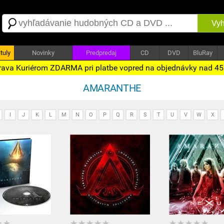
Vyh
tuly
Novinky
Predpredaj
CD
DVD
BluRay
ava Kuriérom ZDARMA pri platbe vopred na objednávky nad 4
AMARANTHE
I
J
K
L
M
N
O
P
Q
R
S
T
U
V
W
X