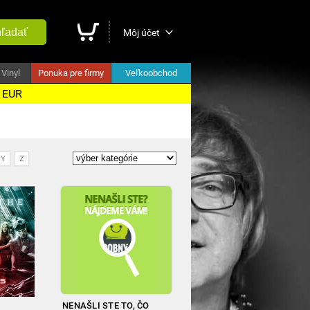
ľadať
Môj účet
Vinyl
Ponuka pre firmy
Veľkoobchod
5 EUR
Y
Z
NENAŠLI STE TO, ČO