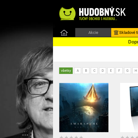
Akcie
Skladové ti
Dopr
všetky
A
B
C
D
E
F
G
H