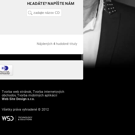
HĽADÁTE? NAPÍŠTE NÁM
Nájdených
4
hudobné tituly
Tvorba web stránok
,
Tvorba internetových
obchodov
,
Tvorba mobilných aplikácií
Web Site Design s.r.o.
Všetky práva vyhradené © 2012