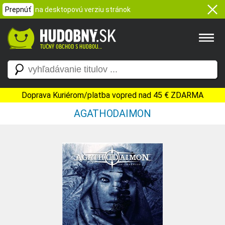
Prepnúť
na desktopovú verziu stránok
Doprava Kuriérom/platba vopred nad 45 € ZDARMA
AGATHODAIMON