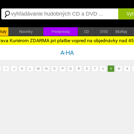
Vyh
tuly
Novinky
Predpredaj
CD
DVD
BluRay
ava Kuriérom ZDARMA pri platbe vopred na objednávky nad 4
A-HA
I
J
K
L
M
N
O
P
Q
R
S
T
U
V
W
X