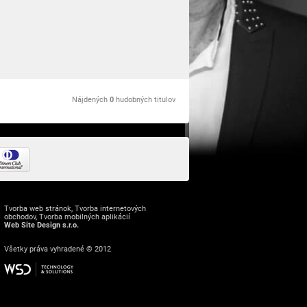
Nájdených
0
hudobných titulov
Tvorba web stránok
,
Tvorba internetových
obchodov
,
Tvorba mobilných aplikácií
Web Site Design s.r.o.
Všetky práva vyhradené © 2012