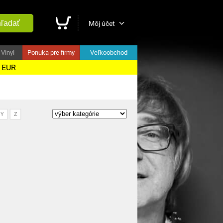
ľadať
Môj účet
Vinyl
Ponuka pre firmy
Veľkoobchod
5 EUR
Y
Z