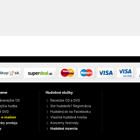
jeme
Hudobné služby
ávanejšie CD
Recenzie CD a DVD
ejšia hudba
Ste hudobník? Registrácia
é DVD
Hudobný.sk na Facebooku
y e-mailom
Vlastná hudobná tvorba
ky predaja
Koncerty, festivaly
y
Hudobná inzercia