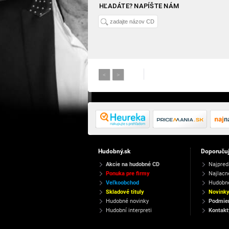
HĽADÁTE? NAPÍŠTE NÁM
<
>
Hudobný.sk
Doporuču
Akcie na hudobné CD
Najpred
Ponuka pre firmy
Najlacn
Veľkoobchod
Hudobn
Skladové tituly
Novink
Hudobné novinky
Podmien
Hudobní interpreti
Kontakt