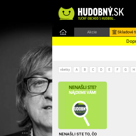
Akcie
Skladové ti
Dopr
všetky
A
B
C
D
E
F
G
H
NENAŠLI STE TO, ČO