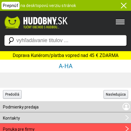
Prepnúť
na desktopovú verziu stránok
Doprava Kuriérom/platba vopred nad 45 € ZDARMA
A-HA
Predošlá
Nasledujúca
Podmienky predaja
Kontakty
Ponuka pre firmy