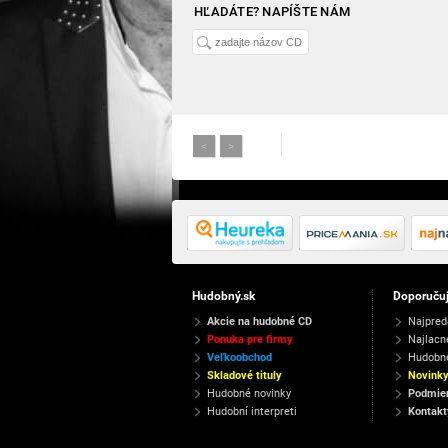
HĽADÁTE? NAPÍŠTE NÁM
<
>
Hudobný.sk
Doporuču
Akcie na hudobné CD
Najpred
Ponuka pre firmy
Najlacn
Veľkoobchod
Hudobn
Skladové tituly
Novink
Hudobné novinky
Podmien
Hudobní interpreti
Kontakt