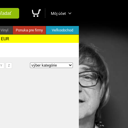
ľadať
Môj účet
Vinyl
Ponuka pre firmy
Veľkoobchod
5 EUR
Y
Z