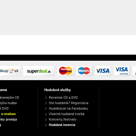
jeme
Hudobné služby
ávanejšie CD
Recenzie CD a DVD
ejšia hudba
Ste hudobník? Registrácia
é DVD
Hudobný.sk na Facebooku
y e-mailom
Vlastná hudobná tvorba
ky predaja
Koncerty, festivaly
y
Hudobná inzercia