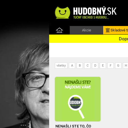
Akcie
Skladové ti
Dopr
všetky
A
B
C
D
E
F
G
H
NENAŠLI STE TO, ČO