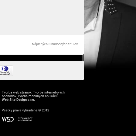
Nájdených
0
hudobných titulov
Tvorba web stránok
,
Tvorba internetových
obchodov
,
Tvorba mobilných aplikácií
Web Site Design s.r.o.
Všetky práva vyhradené © 2012