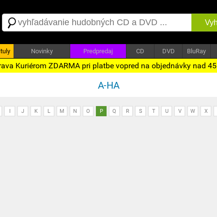
Vyh
tuly
Novinky
Predpredaj
CD
DVD
BluRay
ava Kuriérom ZDARMA pri platbe vopred na objednávky nad 4
A-HA
I
J
K
L
M
N
O
P
Q
R
S
T
U
V
W
X