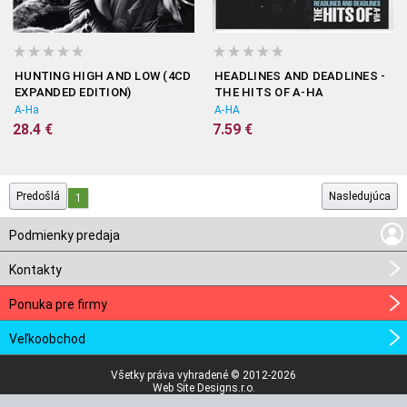
HUNTING HIGH AND LOW (4CD
HEADLINES AND DEADLINES -
EXPANDED EDITION)
THE HITS OF A-HA
A-Ha
A-HA
28.4 €
7.59 €
Predošlá
Nasledujúca
1
Podmienky predaja
Kontakty
Ponuka pre firmy
Veľkoobchod
Všetky práva vyhradené © 2012-2026
Web Site Designs.r.o.