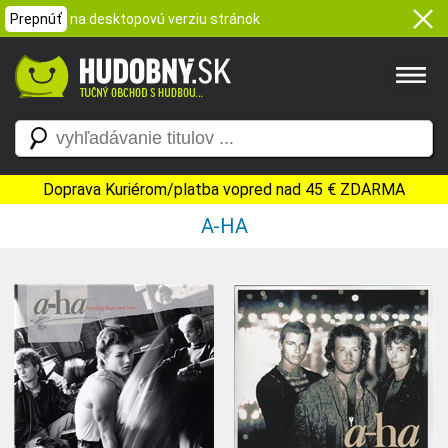
Prepnúť
na desktopovú verziu stránok
Doprava Kuriérom/platba vopred nad 45 € ZDARMA
A-HA