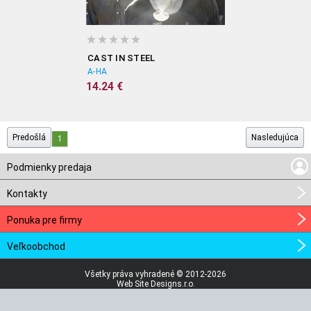
CAST IN STEEL
A-HA
14.24 €
Predošlá
Nasledujúca
1
Podmienky predaja
Kontakty
Ponuka pre firmy
Veľkoobchod
Všetky práva vyhradené © 2012-2026
Web Site Designs.r.o.