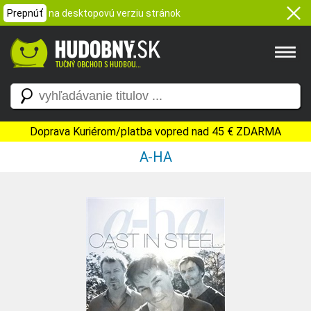
Prepnúť
na desktopovú verziu stránok
Doprava Kuriérom/platba vopred nad 45 € ZDARMA
A-HA