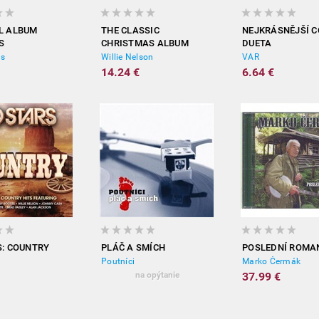
L ALBUM
THE CLASSIC
NEJKRÁSNĚJŠÍ 
S
CHRISTMAS ALBUM
DUETA
ns
Willie Nelson
VAR
14.24 €
6.64 €
S: COUNTRY
PLÁČ A SMÍCH
POSLEDNÍ ROMA
Poutníci
Marko Čermák
na opýtanie
37.99 €