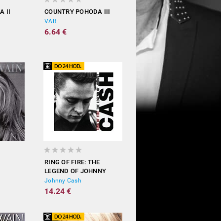
 II
COUNTRY POHODA III
VAR
6.64 €
RING OF FIRE: THE
LEGEND OF JOHNNY
CASH
Johnny Cash
14.24 €