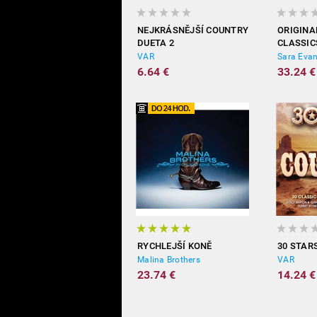
NEJKRÁSNĚJŠÍ COUNTRY
ORIGINA
DUETA 2
CLASSIC
VAR
Sara Eva
6.64 €
33.24 €
RYCHLEJŠÍ KONĚ
30 STAR
Malina Brothers
VAR
23.74 €
14.24 €