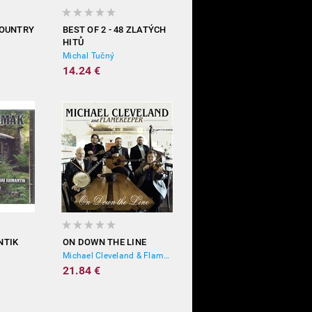
COUNTRY
BEST OF 2 - 48 ZLATÝCH
HITŮ
Michal Tučný
14.24 €
NTIK
ON DOWN THE LINE
Michael Cleveland & Flamekeeper
21.84 €