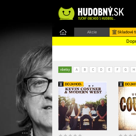
Akcie
Skladové ti
Dopr
všetky
A
B
C
D
E
F
G
H