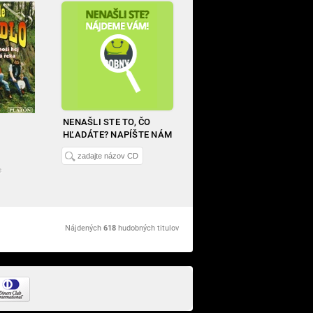
NENAŠLI STE TO, ČO
HĽADÁTE? NAPÍŠTE NÁM
E
e
Nájdených
618
hudobných titulov