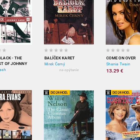
BLACK - THE
BALÍČEK KARET
COME ON OVER
ST OF JOHNNY
Mirek Černý
Shania Twain
ash
na opýtanie
13.29 €