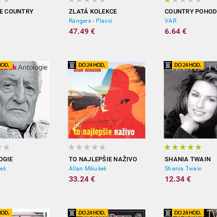
E COUNTRY
ZLATÁ KOLEKCE
COUNTRY POHODA
Rangers - Plavci
VAR
47.49 €
6.64 €
OGIE
TO NAJLEPŠIE NAŽIVO
SHANIA TWAIN
bek
Allan Mikušek
Shania Twain
33.24 €
12.34 €