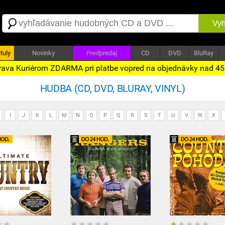
Vyh
tuly
Novinky
Predpredaj
CD
DVD
BluRay
ava Kuriérom ZDARMA pri platbe vopred na objednávky nad 4
HUDBA (CD, DVD, BLURAY, VINYL)
I
J
K
L
M
N
O
P
Q
R
S
T
U
V
W
X