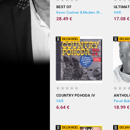
BEST OF
ULTIMAT
Kevin Costner & Modern West
VAR
28.49 €
17.08 €
COUNTRY POHODA IV
ANTHOL
VAR
Pavel Bo
6.64 €
18.99 €