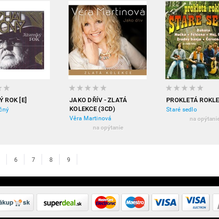
 ROK [E]
JAKO DŘÍV - ZLATÁ
PROKLETÁ ROKL
KOLEKCE (3CD)
čný
Staré sedlo
Věra Martinová
na opýtani
na opýtanie
6
7
8
9