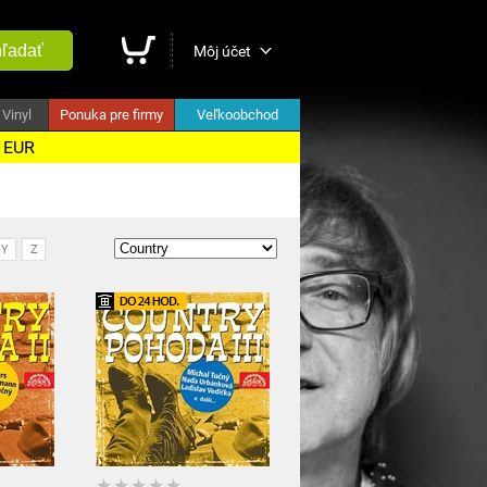
ľadať
Môj účet
Vinyl
Ponuka pre firmy
Veľkoobchod
5 EUR
Y
Z