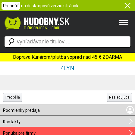
Prepnúť
na desktopovú verziu stránok
Doprava Kuriérom/platba vopred nad 45 € ZDARMA
4LYN
Predošlá
Nasledujúca
Podmienky predaja
Kontakty
Ponuka pre firmy