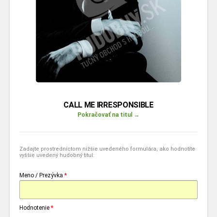
CALL ME IRRESPONSIBLE
Pokračovať na titul →
Zadajte prostredníctom nižšie uvedeného formulára, ako hodnotíte
vyššie uvedený hudobný titul:
Meno / Prezývka
*
Hodnotenie
*