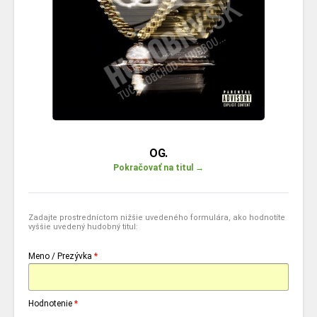
OG.
Pokračovať na titul →
Zadajte prostredníctom nižšie uvedeného formulára, ako hodnotíte
vyššie uvedený hudobný titul:
Meno / Prezývka
*
Hodnotenie
*