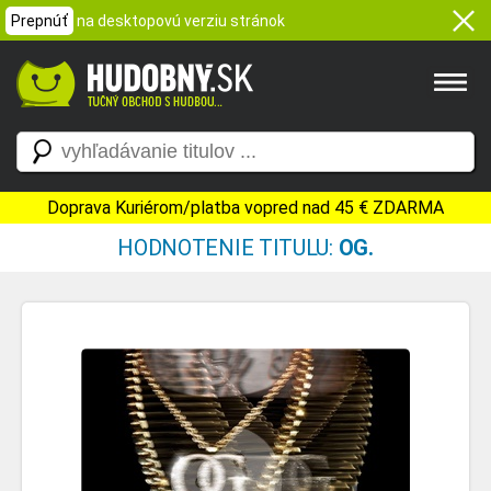
Prepnúť
na desktopovú verziu stránok
Doprava Kuriérom/platba vopred nad 45 € ZDARMA
HODNOTENIE TITULU:
OG.