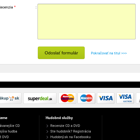
Recenzia
*
:
Odoslať formulár
Pokračovať na titul >>>
jeme
Hudobné služby
ávanejšie CD
Recenzie CD a DVD
ejšia hudba
Ste hudobník? Registrácia
é DVD
Hudobný.sk na Facebooku