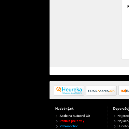
Hudobný.sk
Doporuču
Akcie na hudobné CD
Najpred
Ponuka pre firmy
Najlacn
Veľkoobchod
Hudobn