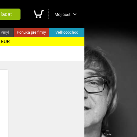
ľadať
Môj účet
Vinyl
Ponuka pre firmy
Veľkoobchod
5 EUR