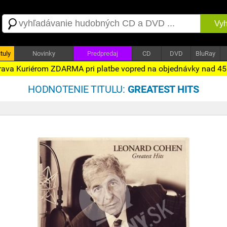
Vyh
tuly
Novinky
Predpredaj
CD
DVD
BluRay
ava Kuriérom ZDARMA pri platbe vopred na objednávky nad 4
HODNOTENIE TITULU:
GREATEST HITS