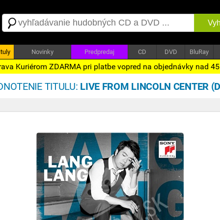
Vyh
tuly
Novinky
Predpredaj
CD
DVD
BluRay
ava Kuriérom ZDARMA pri platbe vopred na objednávky nad 4
NOTENIE TITULU:
LIVE FROM LINCOLN CENTER (