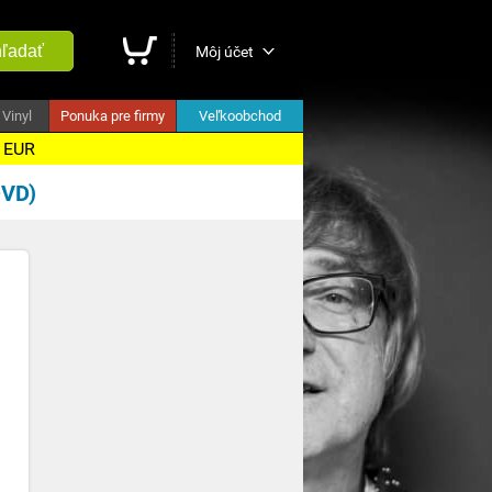
ľadať
Môj účet
Vinyl
Ponuka pre firmy
Veľkoobchod
5 EUR
DVD)