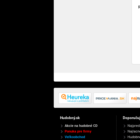
Hudobný.sk
Doporuču
Akcie na hudobné CD
Najpred
Ponuka pre firmy
Najlacn
Veľkoobchod
Hudobn