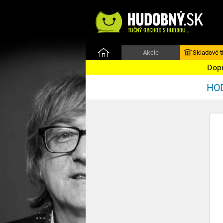
Akcie
Skladové ti
Dopr
HOD