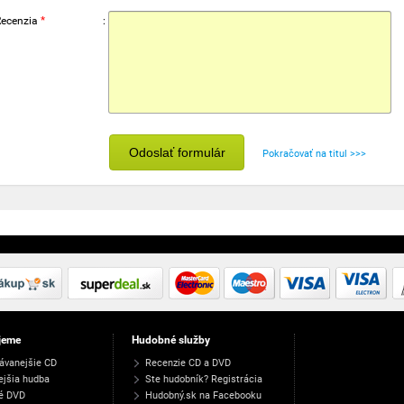
Recenzia
*
:
Odoslať formulár
Pokračovať na titul >>>
jeme
Hudobné služby
ávanejšie CD
Recenzie CD a DVD
ejšia hudba
Ste hudobník? Registrácia
é DVD
Hudobný.sk na Facebooku