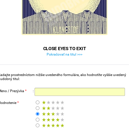
CLOSE EYES TO EXIT
Pokračovať na titul >>>
adajte prostredníctom nižšie uvedeného formulára, ako hodnotíte vyššie uvedený
udobný titul:
Meno / Prezývka
*
:
Hodnotenie
*