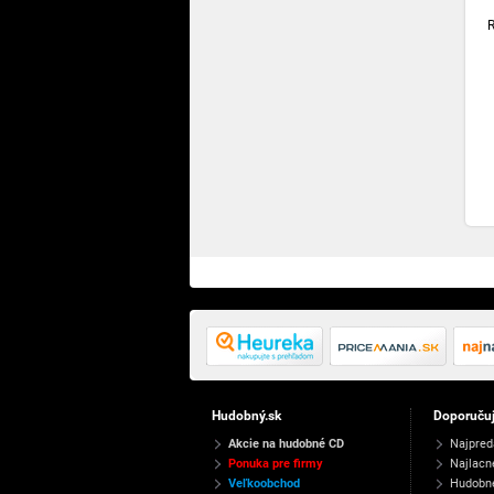
Hudobný.sk
Doporuču
Akcie na hudobné CD
Najpred
Ponuka pre firmy
Najlacn
Veľkoobchod
Hudobn