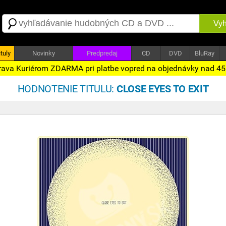
Vyh
tuly
Novinky
Predpredaj
CD
DVD
BluRay
ava Kuriérom ZDARMA pri platbe vopred na objednávky nad 4
HODNOTENIE TITULU:
CLOSE EYES TO EXIT