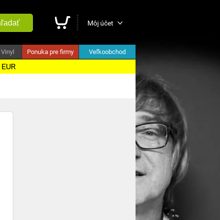
ľadať
Môj účet
Vinyl
Ponuka pre firmy
Veľkoobchod
5 EUR