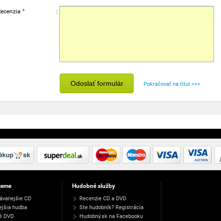
Recenzia
*
:
Odoslať formulár
Pokračovať na titul >>>
jeme
Hudobné služby
ávanejšie CD
Recenzie CD a DVD
ejšia hudba
Ste hudobník? Registrácia
é DVD
Hudobný.sk na Facebooku