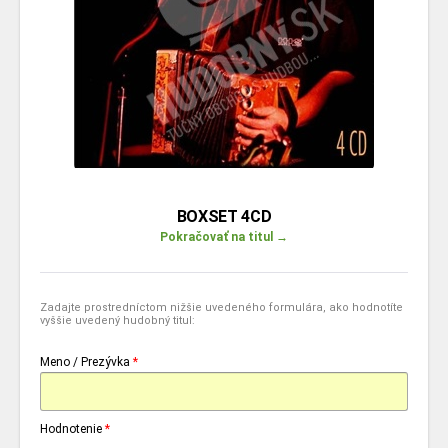
BOXSET 4CD
Pokračovať na titul →
Zadajte prostredníctom nižšie uvedeného formulára, ako hodnotíte
vyššie uvedený hudobný titul:
Meno / Prezývka
*
Hodnotenie
*