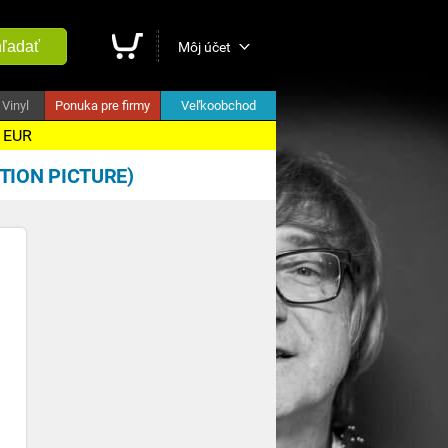
ľadať
Môj účet
Vinyl
Ponuka pre firmy
Veľkoobchod
5 EUR
TION PICTURE)