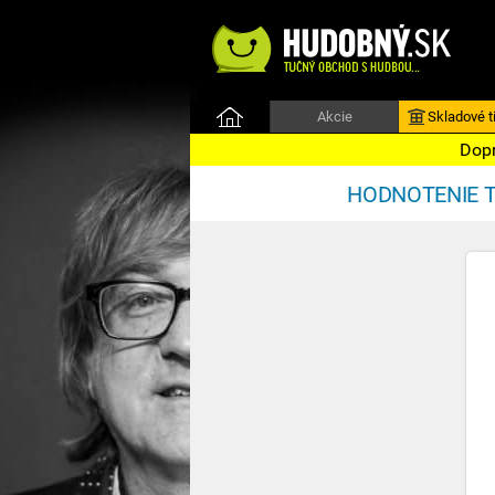
Akcie
Skladové ti
Dopr
HODNOTENIE T