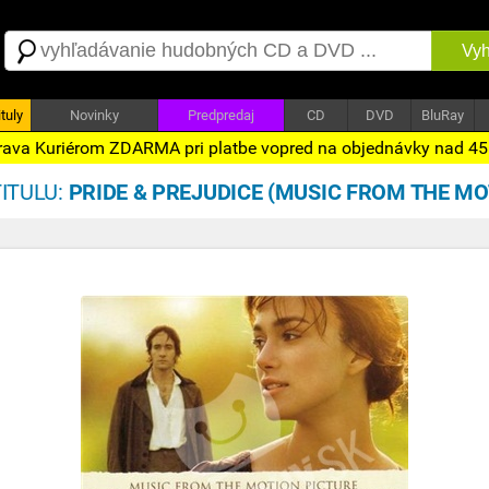
Vyh
tuly
Novinky
Predpredaj
CD
DVD
BluRay
ava Kuriérom ZDARMA pri platbe vopred na objednávky nad 4
ITULU:
PRIDE & PREJUDICE (MUSIC FROM THE MO