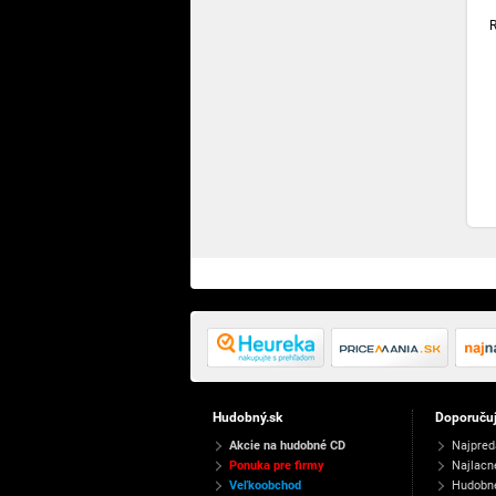
Hudobný.sk
Doporuču
Akcie na hudobné CD
Najpred
Ponuka pre firmy
Najlacn
Veľkoobchod
Hudobn