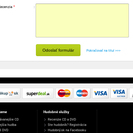
Recenzia
*
:
Odoslať formulár
Pokračovať na titul >>>
jeme
Hudobné služby
ávanejšie CD
Recenzie CD a DVD
ejšia hudba
Ste hudobník? Registrácia
é DVD
Hudobný.sk na Facebooku