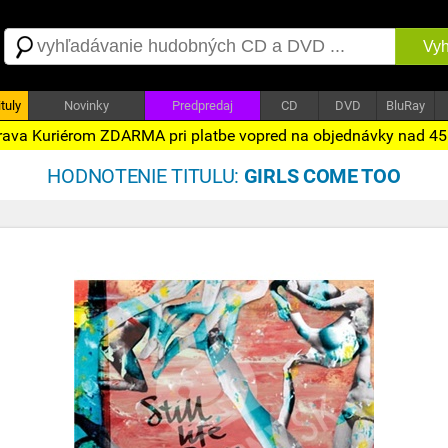
Vyh
tuly
Novinky
Predpredaj
CD
DVD
BluRay
ava Kuriérom ZDARMA pri platbe vopred na objednávky nad 4
HODNOTENIE TITULU:
GIRLS COME TOO