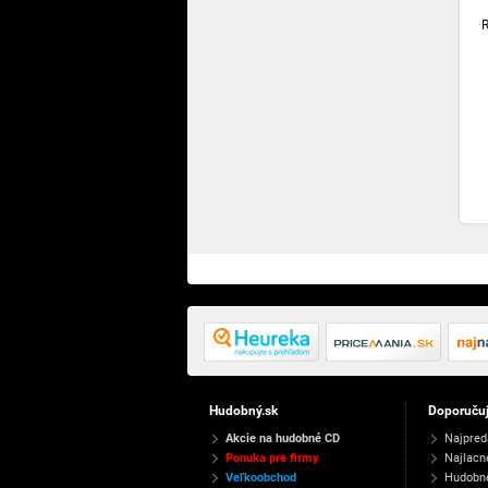
Hudobný.sk
Doporuču
Akcie na hudobné CD
Najpred
Ponuka pre firmy
Najlacn
Veľkoobchod
Hudobn