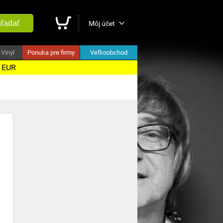
ľadať
Môj účet
Vinyl
Ponuka pre firmy
Veľkoobchod
5 EUR