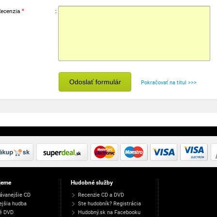
Recenzia
*
:
Odoslať formulár
Pokračovať na titul >>>
jeme
Hudobné služby
ávanejšie CD
Recenzie CD a DVD
ejšia hudba
Ste hudobník? Registrácia
é DVD
Hudobný.sk na Facebooku