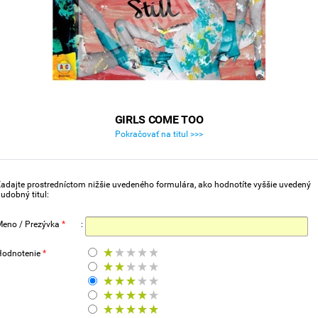
GIRLS COME TOO
Pokračovať na titul >>>
adajte prostredníctom nižšie uvedeného formulára, ako hodnotíte vyššie uvedený
udobný titul:
Meno / Prezývka
*
:
Hodnotenie
*