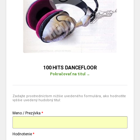
100 HITS DANCEFLOOR
Pokračovať na titul →
Zadajte prostredníctom nižšie uvedeného formulára, ako hodnotíte
vyššie uvedený hudobný titul:
Meno / Prezývka
*
Hodnotenie
*