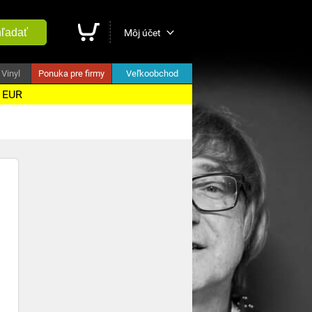
ľadať
Môj účet
Vinyl
Ponuka pre firmy
Veľkoobchod
5 EUR