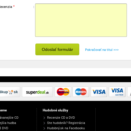
Recenzia
*
:
Odoslať formulár
Pokračovať na titul >>>
jeme
Hudobné služby
ávanejšie CD
Recenzie CD a DVD
ejšia hudba
Ste hudobník? Registrácia
é DVD
Hudobný.sk na Facebooku