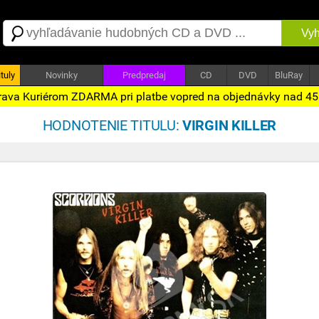
Vyh
tuly
Novinky
Predpredaj
CD
DVD
BluRay
ava Kuriérom ZDARMA pri platbe vopred na objednávky nad 4
HODNOTENIE TITULU:
VIRGIN KILLER