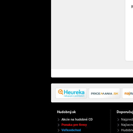
Hudobný.sk
Doporuču
Akcie na hudobné CD
Najpred
Ponuka pre firmy
Najlacn
Veľkoobchod
Hudobn