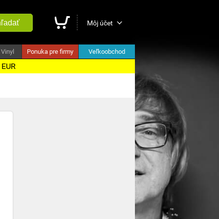
ľadať
Môj účet
Vinyl
Ponuka pre firmy
Veľkoobchod
5 EUR