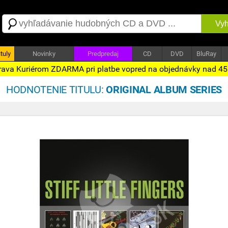
Vyh
tuly
Novinky
Predpredaj
CD
DVD
BluRay
ava Kuriérom ZDARMA pri platbe vopred na objednávky nad 4
HODNOTENIE TITULU:
ORIGINAL ALBUM SERIES