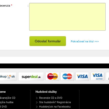
Recenzia
*
:
Odoslať formulár
Pokračovať na titul >>>
jeme
Hudobné služby
ávanejšie CD
Recenzie CD a DVD
ejšia hudba
Ste hudobník? Registrácia
é DVD
Hudobný.sk na Facebooku