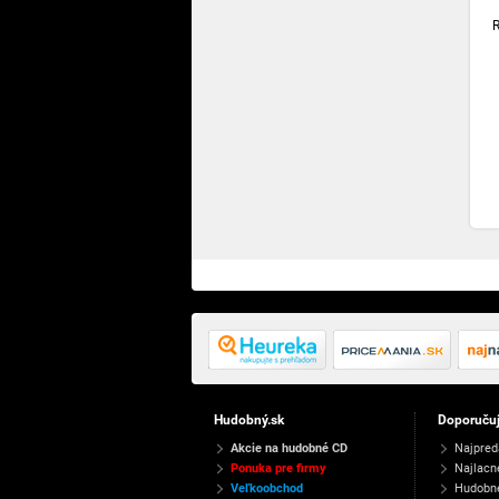
Hudobný.sk
Doporuču
Akcie na hudobné CD
Najpred
Ponuka pre firmy
Najlacn
Veľkoobchod
Hudobn